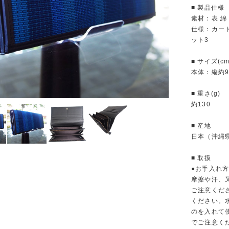
■ 製品仕様
素材：表 綿
仕様：カー
ット3
■ サイズ(cm
本体：縦約9
■ 重さ(g)
約130
■ 産地
日本（沖縄
■ 取扱
●お手入れ方
摩擦や汗、
ご注意くだ
ください。
のを入れて
でご注意く