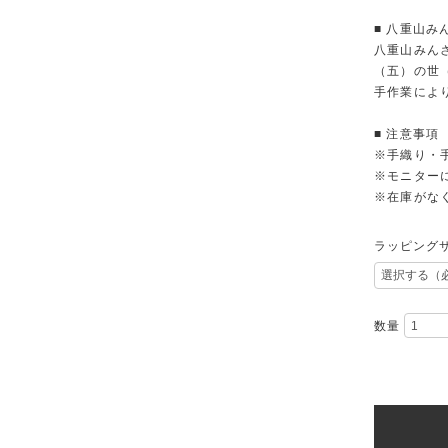
■ 八重山み
八重山みん
（五）の世
手作業によ
■ 注意事項
※手織り・
※モニター
※在庫がな
ラッピング
数量