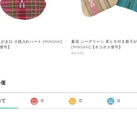
がま口 小銭入れハート [MINSAH]
夏花 シーグリーン 革ヒモ付き親子
便可】
[MINSAH]【ネコポス便可】
¥8,470
評価
べて
0
0
0