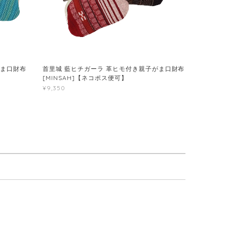
がま口財布
首里城 藍ヒチガーラ 革ヒモ付き親子がま口財布
[MINSAH]【ネコポス便可】
¥9,350