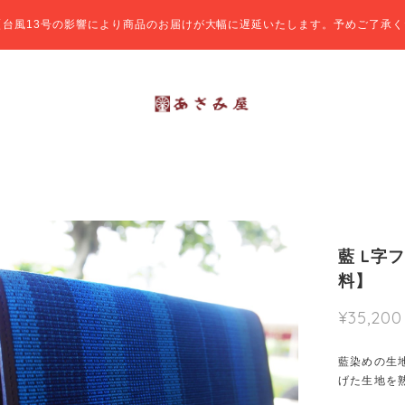
【台風13号の影響により商品のお届けが大幅に遅延いたします。予めご了承く
藍 L字
料】
¥35,200
藍染めの生
げた生地を