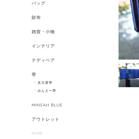
バッグ
財布
雑貨・小物
インテリア
テディベア
帯
名古屋帯
みんさー帯
MINSAH BLUE
アウトレット
GUIDE