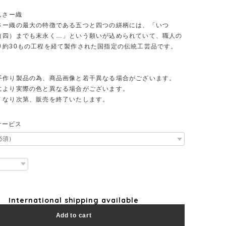
んさー織
さー織の最大の特徴である五つと四つの絣柄には、「いつ
（四）までも末永く…」という願いが込められていて、職人の
り約30もの工程を経て製作された国指定の伝統工芸品です。
手作り製品の為、商品画像と若干異なる場合がございます。
により実際の色と異なる場合がございます。
くなり次第、販売を終了いたします。
サービス
International shipping available
Add to cart