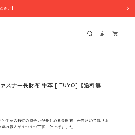
ださい】
ファスナー長財布 牛革 [ITUYO]【送料無
地と牛革の独特の風合いが楽しめる長財布。丹精込めて織り上
熟練の職人が１つ１つ丁寧に仕上げました。