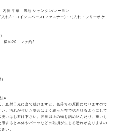
 内側 牛革 裏地 シャンタン/レーヨン
ド入れ8・コインスペース(ファスナー)・札入れ・フリーポケ
)
 横約20 マチ約2
県）
法●
又、直射日光に当て続けますと、色落ちの原因になりますので
さい。汚れが付いた場合はよく絞った布で拭き取るようにして
水洗いはお避け下さい。容量以上の物を詰め込んだり、重いも
使用すると本体やパーツなどの破損が生じる恐れがありますの
ださい。