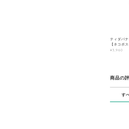
ティダパナ 
【ネコポス
¥3,960
商品の
す