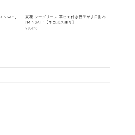
INSAH]
夏花 シーグリーン 革ヒモ付き親子がま口財布
[MINSAH]【ネコポス便可】
¥8,470