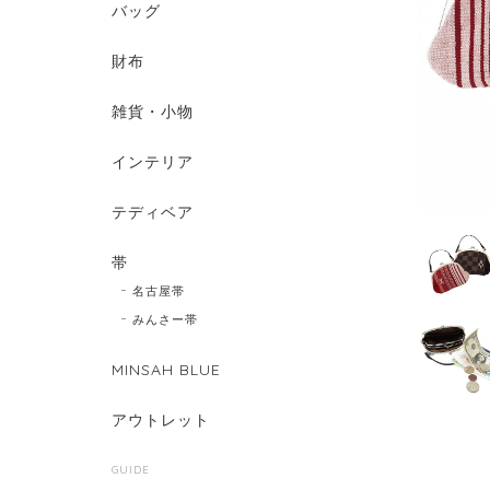
バッグ
財布
雑貨・小物
インテリア
テディベア
帯
名古屋帯
みんさー帯
MINSAH BLUE
アウトレット
GUIDE