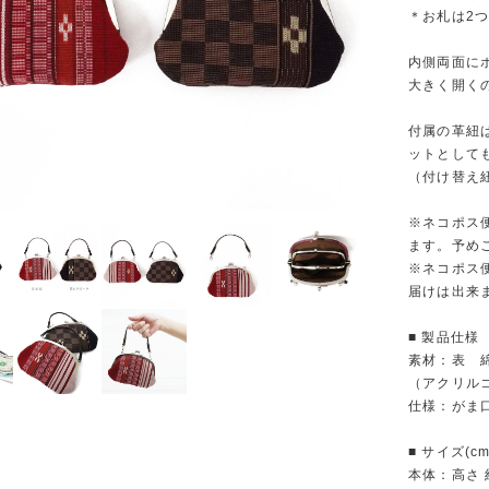
＊お札は2
内側両面に
大きく開く
付属の革紐
ットとして
（付け替え
※ネコポス
ます。予め
※ネコポス
届けは出来
■ 製品仕様
素材：表 綿
（アクリル
仕様：がま
■ サイズ(cm
本体：高さ 