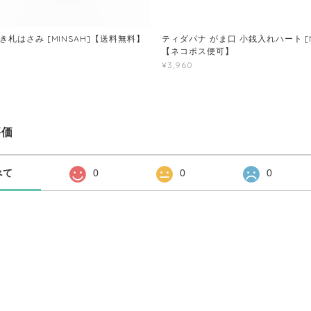
札はさみ [MINSAH]【送料無料】
ティダパナ がま口 小銭入れハート [M
【ネコポス便可】
¥3,960
評価
べて
0
0
0