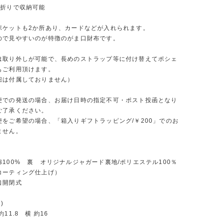
つ折りで収納可能
ポケットも2か所あり、カードなどが入れられます。
ので見やすいのが特徴のがま口財布です。
は取り外しが可能で、長めのストラップ等に付け替えてポシェ
もご利用頂けます。
紐は付属しておりません）
便での発送の場合、お届け日時の指定不可・ポスト投函となり
ご了承ください。
便をご希望の場合、「箱入りギフトラッピング/￥200」でのお
ません。
100% 裏 オリジナルジャガード裏地/ポリエステル100％
コーティング仕上げ）
口開閉式
)
約11.8 横 約16