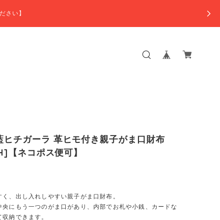
ださい】
藍ヒチガーラ 革ヒモ付き親子がま口財布
SAH]【ネコポス便可】
すく、出し入れしやすい親子がま口財布。
中央にもう一つのがま口があり、内部でお札や小銭、カードな
て収納できます。