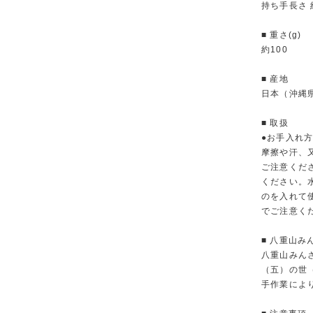
持ち手長さ 
■ 重さ(g)
約100
■ 産地
日本（沖縄
■ 取扱
●お手入れ方
摩擦や汗、
ご注意くだ
ください。
のを入れて
でご注意く
■ 八重山み
八重山みん
（五）の世
手作業によ