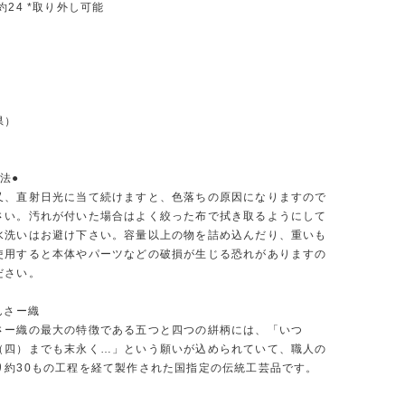
約24 *取り外し可能
県）
法●
又、直射日光に当て続けますと、色落ちの原因になりますので
さい。汚れが付いた場合はよく絞った布で拭き取るようにして
水洗いはお避け下さい。容量以上の物を詰め込んだり、重いも
使用すると本体やパーツなどの破損が生じる恐れがありますの
ださい。
んさー織
さー織の最大の特徴である五つと四つの絣柄には、「いつ
（四）までも末永く…」という願いが込められていて、職人の
り約30もの工程を経て製作された国指定の伝統工芸品です。