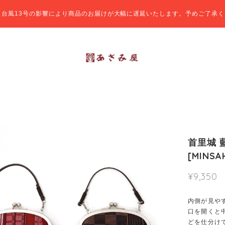
【台風13号の影響により商品のお届けが大幅に遅延いたします。予めご了承く
首里城 
[MIN
¥9,350
内側が見や
口を開くと
どを仕分け