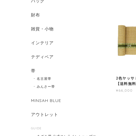
バッグ
財布
雑貨・小物
インテリア
テディベア
帯
2色ヤッサ
名古屋帯
【送料無
みんさー帯
¥66,000
MINSAH BLUE
アウトレット
GUIDE