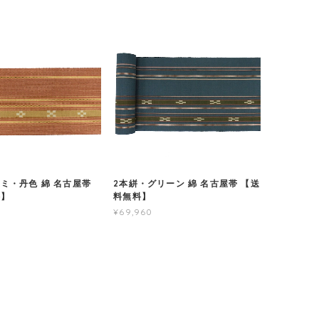
ミ・丹色 綿 名古屋帯
2本絣・グリーン 綿 名古屋帯 【送
料】
料無料】
¥69,960