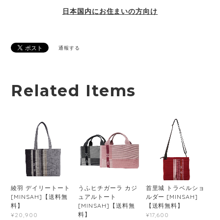
日本国内にお住まいの方向け
通報する
Related Items
綾羽 デイリートート
うふヒチガーラ カジ
首里城 トラベルショ
[MINSAH]【送料無
ュアルトート
ルダー [MINSAH]
料】
[MINSAH]【送料無
【送料無料】
料】
¥20,900
¥17,600