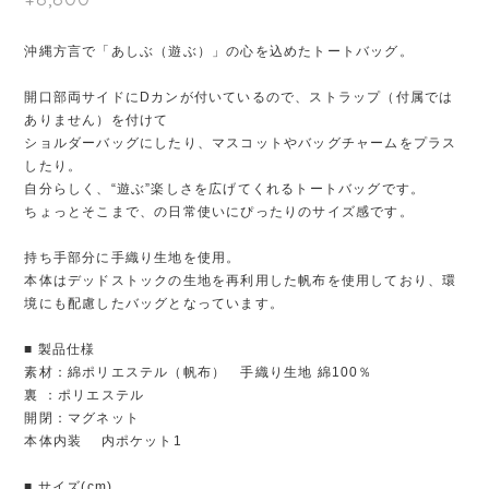
沖縄方言で「あしぶ（遊ぶ）」の心を込めたトートバッグ。
開口部両サイドにDカンが付いているので、ストラップ（付属では
ありません）を付けて
ショルダーバッグにしたり、マスコットやバッグチャームをプラス
したり。
自分らしく、“遊ぶ”楽しさを広げてくれるトートバッグです。
ちょっとそこまで、の日常使いにぴったりのサイズ感です。
持ち手部分に手織り生地を使用。
本体はデッドストックの生地を再利用した帆布を使用しており、環
境にも配慮したバッグとなっています。
■ 製品仕様
素材：綿ポリエステル（帆布） 手織り生地 綿100％
裏 ：ポリエステル
開閉：マグネット
本体内装 内ポケット1
■ サイズ(cm)