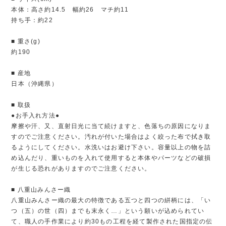
本体：高さ約14.5 幅約26 マチ約11
持ち手：約22
■ 重さ(g)
約190
■ 産地
日本（沖縄県）
■ 取扱
●お手入れ方法●
摩擦や汗、又、直射日光に当て続けますと、色落ちの原因になりま
すのでご注意ください。汚れが付いた場合はよく絞った布で拭き取
るようにしてください。水洗いはお避け下さい。容量以上の物を詰
め込んだり、重いものを入れて使用すると本体やパーツなどの破損
が生じる恐れがありますのでご注意ください。
■ 八重山みんさー織
八重山みんさー織の最大の特徴である五つと四つの絣柄には、「い
つ（五）の世（四）までも末永く…」という願いが込められてい
て、職人の手作業により約30もの工程を経て製作された国指定の伝