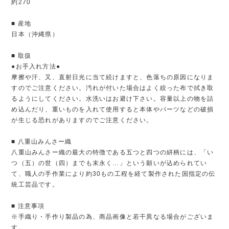
約270
■ 産地
日本（沖縄県）
■ 取扱
●お手入れ方法●
摩擦や汗、又、直射日光に当て続けますと、色落ちの原因になりま
すのでご注意ください。汚れが付いた場合はよく絞った布で拭き取
るようにしてください。水洗いはお避け下さい。容量以上の物を詰
め込んだり、重いものを入れて使用すると本体やパーツなどの破損
が生じる恐れがありますのでご注意ください。
■ 八重山みんさー織
八重山みんさー織の最大の特徴である五つと四つの絣柄には、「い
つ（五）の世（四）までも末永く…」という願いが込められてい
て、職人の手作業により約30もの工程を経て製作された国指定の伝
統工芸品です。
■ 注意事項
※手織り・手作り製品の為、商品画像と若干異なる場合がございま
す。