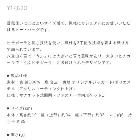
¥17,820
普段使いにほどよいサイズ感で、気軽にカジュアルにお使いいただ
けるトートバッグです。
ヒチガーラと同じ技法を使い、織杼を2丁使う技術を要する織り方
で織られています。
八重山方言で「うふ」には大きいと言う意味があり、大きいヒチガ
ーラで「うふヒチガーラ」と名付けられたデザインです。
■ 製品仕様
素材：表 綿100% 底 合皮 裏地 オリジナルジャガード/ポリエス
テル（アクリルコーティング仕上げ）
仕様：マグネット式開閉・ファスナー付内ポケット1
■ サイズ(cm)
本体：高さ約19 幅（上部）約34 幅（下部）約33 マチ約8 持
ち手 約35
■ 重さ(g)