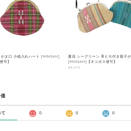
がま口 小銭入れハート [MINSAH]
夏花 シーグリーン 革ヒモ付き親子
便可】
[MINSAH]【ネコポス便可】
¥8,470
評価
べて
0
0
0