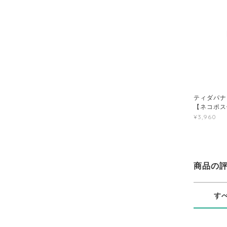
ティダパナ 
【ネコポス
¥3,960
商品の
す