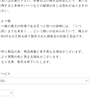
水洗いはお避け下さい。容量以上の物を詰め込んだり、重いも
使用すると本体やパーツなどの破損が生じる恐れがありますの
ださい。
んさー織
さー織の最大の特徴である五つと四つの絣柄には、「いつ
（四）までも末永く…」という願いが込められていて、職人の
り約30もの工程を経て製作された国指定の伝統工芸品です。
手作り製品の為、商品画像と若干異なる場合がございます。
により実際の色と異なる場合がございます。
くなり次第、販売を終了いたします。
サービス