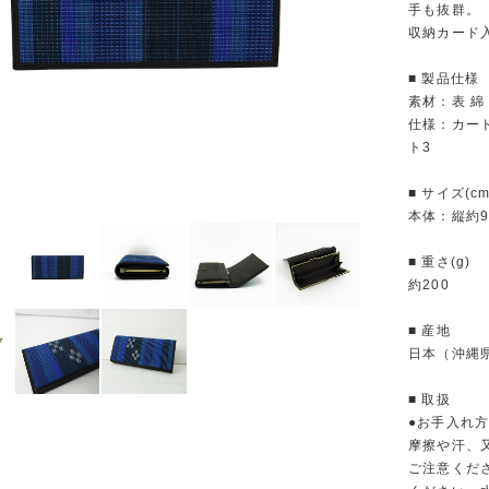
手も抜群。
収納カード
■ 製品仕様
素材：表 綿
仕様：カー
ト3
■ サイズ(cm
本体：縦約9
■ 重さ(g)
約200
■ 産地
日本（沖縄
■ 取扱
●お手入れ方
摩擦や汗、
ご注意くだ