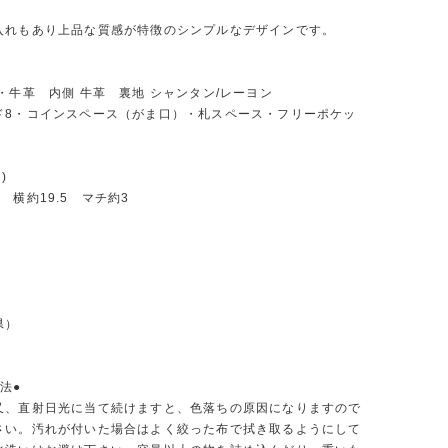
入れもあり上品な質感が特徴のシンプルなデザインです。
・牛革 内側 牛革 裏地 シャンタン/レーヨン
ド8・コインスペース（がま口）・札スペース・フリーポケッ
)
 横約19.5 マチ約3
県）
法●
又、直射日光に当て続けますと、色落ちの原因になりますので
さい。汚れが付いた場合はよく絞った布で拭き取るようにして