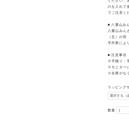
ください。
のを入れて
でご注意く
■ 八重山み
八重山みん
（五）の世
手作業によ
■ 注意事項
※手織り・
※モニター
※在庫がな
ラッピング
数量