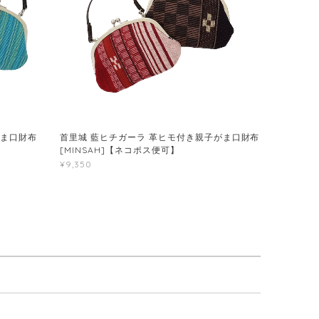
がま口財布
首里城 藍ヒチガーラ 革ヒモ付き親子がま口財布
[MINSAH]【ネコポス便可】
¥9,350