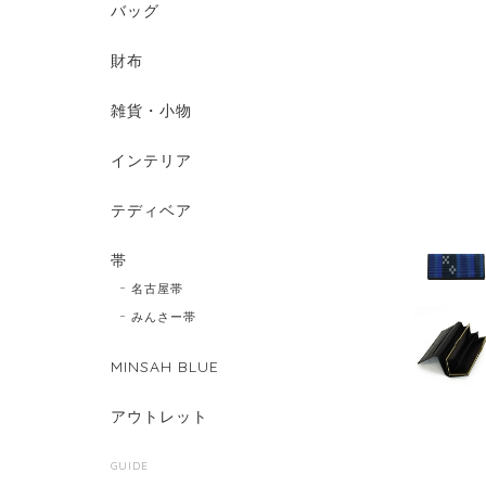
バッグ
財布
雑貨・小物
インテリア
テディベア
帯
名古屋帯
みんさー帯
MINSAH BLUE
アウトレット
GUIDE