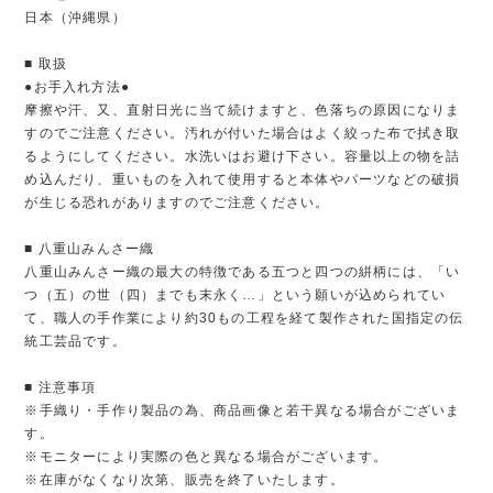
日本（沖縄県）
■ 取扱
●お手入れ方法●
摩擦や汗、又、直射日光に当て続けますと、色落ちの原因になりま
すのでご注意ください。汚れが付いた場合はよく絞った布で拭き取
るようにしてください。水洗いはお避け下さい。容量以上の物を詰
め込んだり、重いものを入れて使用すると本体やパーツなどの破損
が生じる恐れがありますのでご注意ください。
■ 八重山みんさー織
八重山みんさー織の最大の特徴である五つと四つの絣柄には、「い
つ（五）の世（四）までも末永く…」という願いが込められてい
て、職人の手作業により約30もの工程を経て製作された国指定の伝
統工芸品です。
■ 注意事項
※手織り・手作り製品の為、商品画像と若干異なる場合がございま
す。
※モニターにより実際の色と異なる場合がございます。
※在庫がなくなり次第、販売を終了いたします。