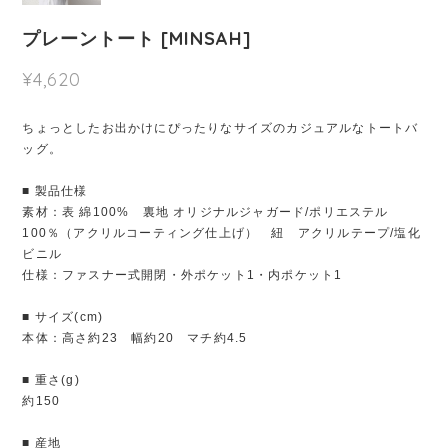
プレーントート [MINSAH]
¥4,620
ちょっとしたお出かけにぴったりなサイズのカジュアルなトートバ
ッグ。
■ 製品仕様
素材：表 綿100% 裏地 オリジナルジャガード/ポリエステル
100％（アクリルコーティング仕上げ） 紐 アクリルテープ/塩化
ビニル
仕様：ファスナー式開閉・外ポケット1・内ポケット1
■ サイズ(cm)
本体：高さ約23 幅約20 マチ約4.5
■ 重さ(g)
約150
■ 産地