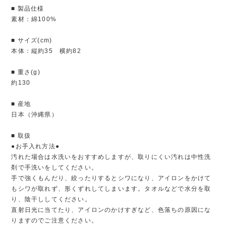
■ 製品仕様
素材：綿100%
■ サイズ(cm)
本体：縦約35 横約82
■ 重さ(g)
約130
■ 産地
日本（沖縄県）
■ 取扱
●お手入れ方法●
汚れた場合は水洗いをおすすめしますが、取りにくい汚れは中性洗
剤で手洗いをしてください。
手で強くもんだり、絞ったりするとシワになり、アイロンをかけて
もシワが取れず、形くずれしてしまいます。タオルなどで水分を取
り、陰干ししてください。
直射日光に当てたり、アイロンのかけすぎなど、色落ちの原因にな
りますのでご注意ください。