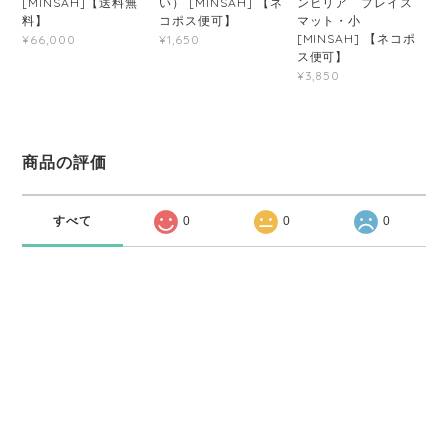
[MINSAH]【送料無
い） [MINSAH] 【ネ
ンビリア プレイス
料】
コポス便可】
マット・小
[MINSAH] 【ネコポ
¥66,000
¥1,650
ス便可】
¥3,850
商品の評価
すべて
0
0
0