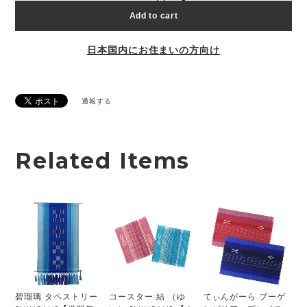
Add to cart
日本国内にお住まいの方向け
通報する
Related Items
碧瑠璃 タペストリー
コースター 結 （ゆ
てぃんがーら ブーゲ