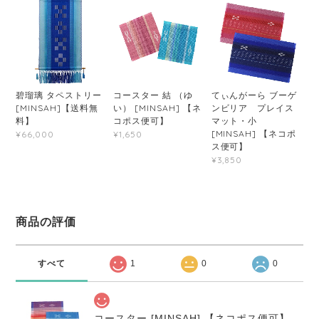
碧瑠璃 タペストリー
コースター 結 （ゆ
てぃんがーら ブーゲ
[MINSAH]【送料無
い） [MINSAH] 【ネ
ンビリア プレイス
料】
コポス便可】
マット・小
[MINSAH] 【ネコポ
¥66,000
¥1,650
ス便可】
¥3,850
商品の評価
すべて
1
0
0
コースター [MINSAH] 【ネコポス便可】