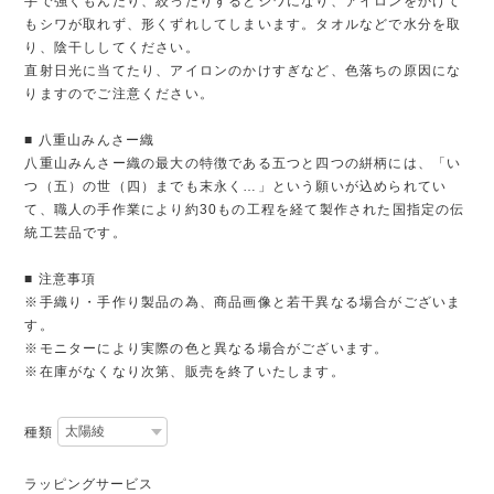
手で強くもんだり、絞ったりするとシワになり、アイロンをかけて
もシワが取れず、形くずれしてしまいます。タオルなどで水分を取
り、陰干ししてください。
直射日光に当てたり、アイロンのかけすぎなど、色落ちの原因にな
りますのでご注意ください。
■ 八重山みんさー織
八重山みんさー織の最大の特徴である五つと四つの絣柄には、「い
つ（五）の世（四）までも末永く…」という願いが込められてい
て、職人の手作業により約30もの工程を経て製作された国指定の伝
統工芸品です。
■ 注意事項
※手織り・手作り製品の為、商品画像と若干異なる場合がございま
す。
※モニターにより実際の色と異なる場合がございます。
※在庫がなくなり次第、販売を終了いたします。
種類
ラッピングサービス