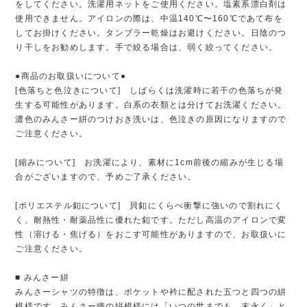
をしてください。洗濯用ネットをご使用ください。塩素系漂白剤は
使用できません。アイロンの際は、中温140℃〜160℃であて布を
してお掛けください。タンブラー乾燥はお避けください。日陰のつ
り干しをお勧めします。手で絞る場合は、弱く絞ってください。
●商品のお取扱いについて●
[色落ちと色泣きについて] しばらくは洗濯時に若干の色落ちが発
生する可能性があります。白系の衣類とは分けてお洗濯ください。
濃色のみんさー絣のつけおき洗いは、色泣きの原因になりますので
ご注意ください。
[縮みについて] お洗濯により、素材に1cm前後の縮みが生じる場
合がございますので、予めご了承ください。
[ポリエステル釦について] 貝釦にくらべ衝撃に強いので割れにく
く、耐熱性・耐薬品性に優れた釦です。ただし高温のアイロンで変
性（溶ける・焦げる）をおこす可能性がありますので、お取扱いに
ご注意ください。
■ みんさー絣
みんさーシャツの特徴は、ポケットや衿に配された五つと四つの絣
模様です。みんさー織の絣模様には「いつの世までも、末永く」と