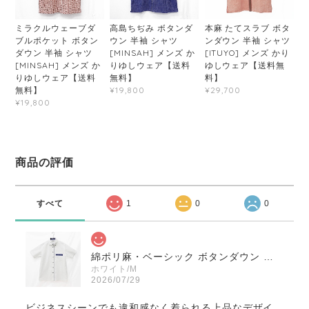
ミラクルウェーブダ
高島ちぢみ ボタンダ
本麻 たてスラブ ボタ
ブルポケット ボタン
ウン 半袖 シャツ
ンダウン 半袖 シャツ
ダウン 半袖 シャツ
[MINSAH] メンズ か
[ITUYO] メンズ かり
[MINSAH] メンズ か
りゆしウェア【送料
ゆしウェア【送料無
りゆしウェア【送料
無料】
料】
無料】
¥19,800
¥29,700
¥19,800
商品の評価
すべて
1
0
0
綿ポリ麻・ベーシック ボタンダウン 半袖 シャツ [MINSAH] メンズ かりゆしウェア【送料無料】
ホワイト/M
2026/07/29
ビジネスシーンでも違和感なく着られる上品なデザイ