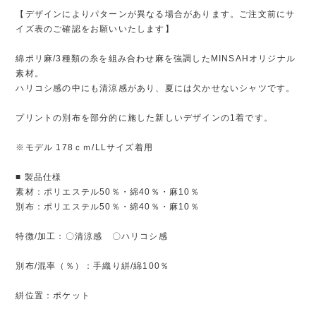
【デザインによりパターンが異なる場合があります。ご注文前にサ
イズ表のご確認をお願いいたします】
綿ポリ麻/3種類の糸を組み合わせ麻を強調したMINSAHオリジナル
素材。
ハリコシ感の中にも清涼感があり、夏には欠かせないシャツです。
プリントの別布を部分的に施した新しいデザインの1着です。
※モデル 178ｃｍ/LLサイズ着用
■ 製品仕様
素材：ポリエステル50％・綿40％・麻10％
別布：ポリエステル50％・綿40％・麻10％
特徴/加工：〇清涼感 〇ハリコシ感
別布/混率（％）：手織り絣/綿100％
絣位置：ポケット