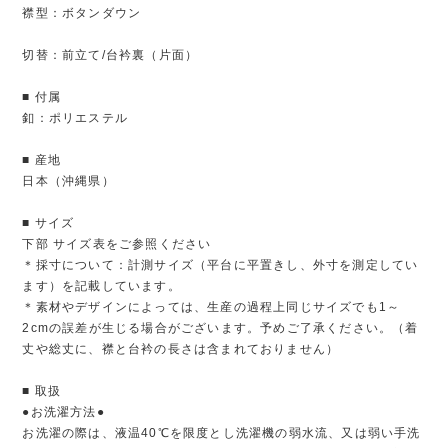
襟型：ボタンダウン
切替：前立て/台衿裏（片面）
■ 付属
釦：ポリエステル
■ 産地
日本（沖縄県）
■ サイズ
下部 サイズ表をご参照ください
＊採寸について：計測サイズ（平台に平置きし、外寸を測定してい
ます）を記載しています。
＊素材やデザインによっては、生産の過程上同じサイズでも1～
2cmの誤差が生じる場合がございます。予めご了承ください。（着
丈や総丈に、襟と台衿の長さは含まれておりません）
■ 取扱
●お洗濯方法●
お洗濯の際は、液温40℃を限度とし洗濯機の弱水流、又は弱い手洗