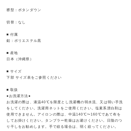
襟型：ボタンダウン
切替：なし
■ 付属
釦：ポリエステル黒
■ 産地
日本（沖縄県）
■ サイズ
下部 サイズ表をご参照ください
■ 取扱
●お洗濯方法●
お洗濯の際は、液温40℃を限度とし洗濯機の弱水流、又は弱い手洗
をしてください。洗濯用ネットをご使用ください。塩素系漂白剤は
使用できません。アイロンの際は、中温140℃〜160℃であて布を
してお掛けください。タンブラー乾燥はお避けください。日陰のつ
り干しをお勧めします。手で絞る場合は、弱く絞ってください。