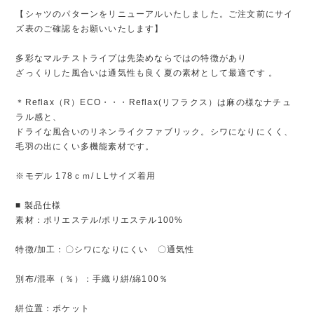
【シャツのパターンをリニューアルいたしました。ご注文前にサイ
ズ表のご確認をお願いいたします】
多彩なマルチストライプは先染めならではの特徴があり
ざっくりした風合いは通気性も良く夏の素材として最適です 。
＊Reflax（R）ECO・・・Reflax(リフラクス）は麻の様なナチュ
ラル感と、
ドライな風合いのリネンライクファブリック。シワになりにくく、
毛羽の出にくい多機能素材です。
※モデル 178ｃｍ/ＬLサイズ着用
■ 製品仕様
素材：ポリエステル/ポリエステル100%
特徴/加工：〇シワになりにくい 〇通気性
別布/混率（％）：手織り絣/綿100％
絣位置：ポケット