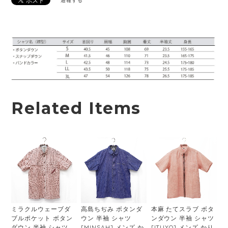
通報する
Related Items
ミラクルウェーブダ
高島ちぢみ ボタンダ
本麻 たてスラブ ボタ
ブルポケット ボタン
ウン 半袖 シャツ
ンダウン 半袖 シャツ
ダウン 半袖 シャツ
[MINSAH] メンズ か
[ITUYO] メンズ かり