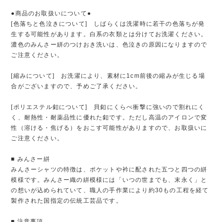
●商品のお取扱いについて●
[色落ちと色泣きについて] しばらくは洗濯時に若干の色落ちが発
生する可能性があります。白系の衣類とは分けてお洗濯ください。
濃色のみんさー絣のつけおき洗いは、色泣きの原因になりますので
ご注意ください。
[縮みについて] お洗濯により、素材に1cm前後の縮みが生じる場
合がございますので、予めご了承ください。
[ポリエステル釦について] 貝釦にくらべ衝撃に強いので割れにく
く、耐熱性・耐薬品性に優れた釦です。ただし高温のアイロンで変
性（溶ける・焦げる）をおこす可能性がありますので、お取扱いに
ご注意ください。
■ みんさー絣
みんさーシャツの特徴は、ポケットや衿に配された五つと四つの絣
模様です。みんさー織の絣模様には「いつの世までも、末永く」と
の想いが込められていて、職人の手作業により約30もの工程を経て
製作された国指定の伝統工芸品です。
■ 注意事項